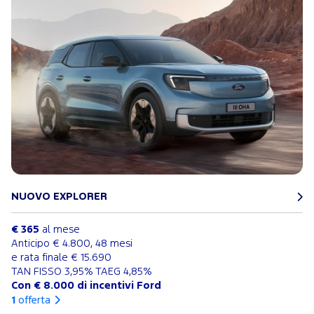
NUOVO EXPLORER
€ 365
al mese
Anticipo € 4.800, 48 mesi
e rata finale € 15.690
TAN FISSO 3,95% TAEG 4,85%
Con € 8.000 di incentivi Ford
1
offerta