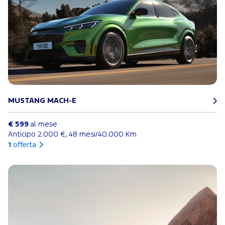
MUSTANG MACH-E
€ 599
al mese
Anticipo 2.000 €, 48 mesi/40.000 Km
1
offerta