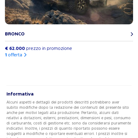
BRONCO
€ 62.000
prezzo in promozione
1
offerta
Informativa
Alcuni aspetti e dettagli dei prodotti descritti potrebbero aver
subito modifiche dopo la redazione dei contenuti del presente sito
anche per motivi legati alla produzione. Pertanto, alcuni dati
relativi a dotazioni, esterni, prestazioni, dimensioni e pesi, consumo
di carburante, costi di gestione etc. sono da considerarsi puramente
indicativi. Inoltre, i prezzi di quanto riportato possono essere
soggetti a modifiche o riportare eventuali errori. I prezzi inoltre si