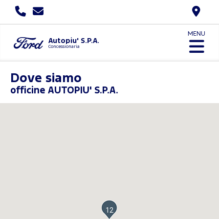
MENU
Autopiu' S.P.A.
Concessionaria
Dove siamo
officine AUTOPIU' S.P.A.
12