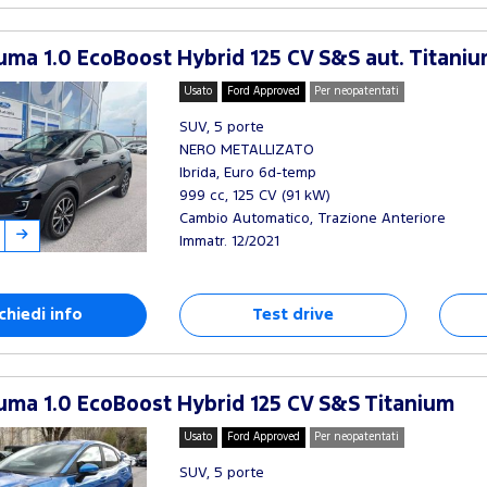
ma 1.0 EcoBoost Hybrid 125 CV S&S aut. Titani
Usato
Ford Approved
Per neopatentati
SUV, 5 porte
NERO METALLIZATO
Ibrida, Euro 6d-temp
999 cc, 125 CV (91 kW)
Cambio Automatico, Trazione Anteriore
Immatr. 12/2021
chiedi info
Test drive
ma 1.0 EcoBoost Hybrid 125 CV S&S Titanium
Usato
Ford Approved
Per neopatentati
SUV, 5 porte