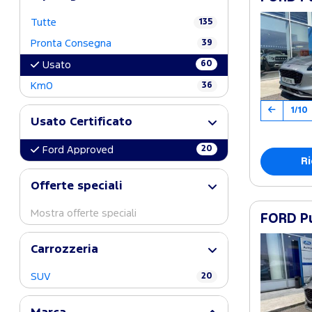
Tutte
135
Pronta Consegna
39
60
Usato
Km0
36
1/10
Usato Certificato
20
Ford Approved
Ri
Offerte speciali
Mostra offerte speciali
FORD Pu
Carrozzeria
SUV
20