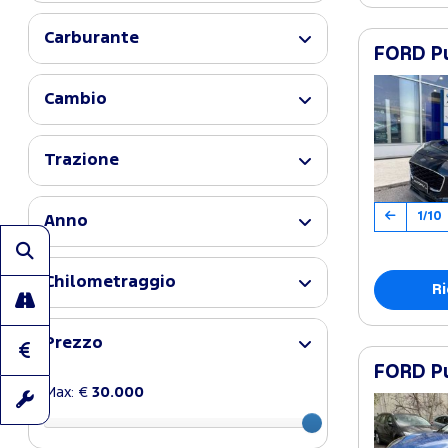
Carburante
FORD Pu
Cambio
Trazione
1/10
Anno
Chilometraggio
Ri
Prezzo
FORD Pu
Max: €
30.000