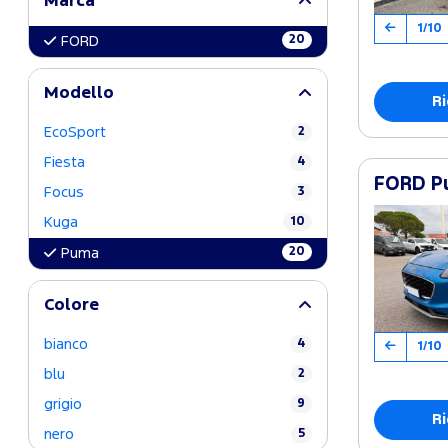
Marca
1/10
20
FORD
Modello
Ri
EcoSport
2
Fiesta
4
FORD Pu
Focus
3
Kuga
10
20
Puma
Colore
bianco
4
1/10
blu
2
grigio
9
Ri
nero
5