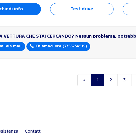
chiedi info
Test drive
LA VETTURA CHE STAI CERCANDO?
Nessun problema, potrebbe
mi via mail
Chiamaci ora
(3755254519)
«
1
2
3
sistenza
Contatti