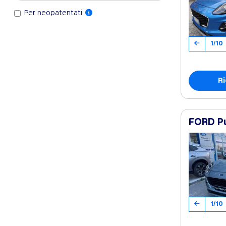
Per neopatentati
1/10
Ri
FORD Pu
1/10