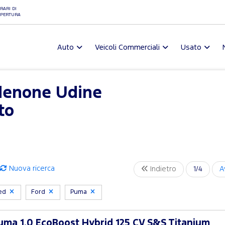
RARI DI
PERTURA
Auto
Veicoli Commerciali
Usato
denone Udine
to
Nuova ricerca
Indietro
1/4
A
ved
Ford
Puma
ma 1.0 EcoBoost Hybrid 125 CV S&S Titanium