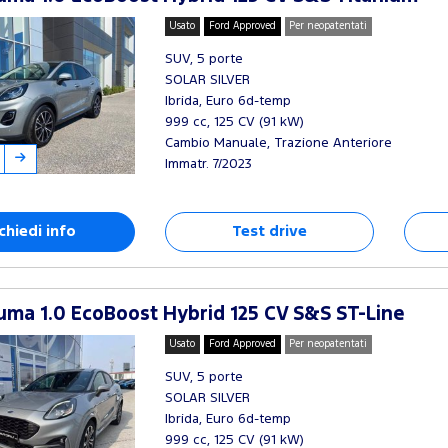
Usato
Ford Approved
Per neopatentati
SUV, 5 porte
SOLAR SILVER
Ibrida, Euro 6d-temp
999 cc, 125 CV (91 kW)
Cambio Manuale, Trazione Anteriore
Immatr. 7/2023
chiedi info
Test drive
ma 1.0 EcoBoost Hybrid 125 CV S&S ST-Line
Usato
Ford Approved
Per neopatentati
SUV, 5 porte
SOLAR SILVER
Ibrida, Euro 6d-temp
999 cc, 125 CV (91 kW)