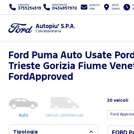
VENDITA
ASSISTENZA
SCRIVICI
DOVE
O
3755254519
0434957970
ORA
SIAMO
A
Autopiu' S.P.A.
Concessionaria
Ford Puma Auto Usate Por
Trieste Gorizia Fiume Vene
FordApproved
20 veicoli
Ford Appro
Auto
Veicoli commerciali
Tipologia
FORD Pu