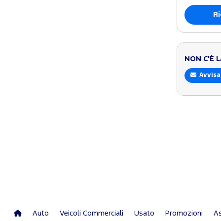
Ri
NON C'È 
Avvisa
Auto
Veicoli Commerciali
Usato
Promozioni
As